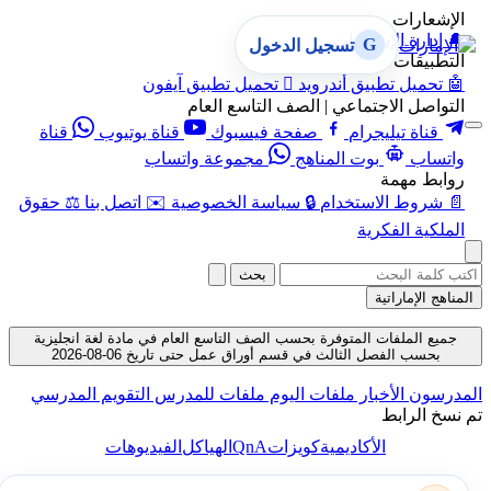
الإشعارات
🔔
إدارة الإشعارات
G
تسجيل الدخول
التطبيقات
🤖
تحميل تطبيق أندرويد

تحميل تطبيق آيفون
التواصل الاجتماعي | الصف التاسع العام
قناة تيليجرام
صفحة فيسبوك
قناة يوتيوب
قناة
واتساب
بوت المناهج
مجموعة واتساب
روابط مهمة
📄
شروط الاستخدام
🔒
سياسة الخصوصية
✉️
اتصل بنا
⚖️
حقوق
الملكية الفكرية
بحث
المناهج الإماراتية
جميع الملفات المتوفرة بحسب الصف التاسع العام في مادة لغة انجليزية
بحسب الفصل الثالث في قسم أوراق عمل حتى تاريخ 06-08-2026
المدرسون
الأخبار
ملفات اليوم
ملفات للمدرس
التقويم المدرسي
تم نسخ الرابط
QnA
الأكاديمية
كويزات
الهياكل
الفيديوهات