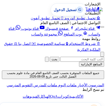
الإشعارات
🔔
إدارة الإشعارات
G
تسجيل الدخول
التطبيقات
🤖
تحميل تطبيق أندرويد

تحميل تطبيق آيفون
التواصل الاجتماعي | الصف التاسع العام
قناة تيليجرام
صفحة فيسبوك
قناة يوتيوب
قناة
واتساب
بوت المناهج
مجموعة واتساب
روابط مهمة
📄
شروط الاستخدام
🔒
سياسة الخصوصية
✉️
اتصل بنا
⚖️
حقوق
الملكية الفكرية
بحث
المناهج الإماراتية
جميع الملفات المتوفرة بحسب الصف التاسع العام في مادة علوم بحسب
الفصل الثالث حتى تاريخ 09-08-2026
المدرسون
الأخبار
ملفات اليوم
ملفات للمدرس
التقويم المدرسي
تم نسخ الرابط
QnA
الأكاديمية
كويزات
الهياكل
الفيديوهات