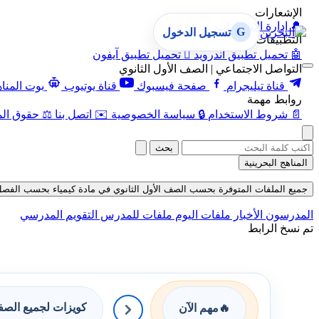
الإشعارات
🔔
إدارة الإشعارات
G
تسجيل الدخول
التطبيقات
🤖
تحميل تطبيق أندرويد

تحميل تطبيق آيفون
التواصل الاجتماعي | الصف الأول الثانوي
قناة تيليجرام
صفحة فيسبوك
قناة يوتيوب
بوت المنا
روابط مهمة
📄
شروط الاستخدام
🔒
سياسة الخصوصية
✉️
اتصل بنا
⚖️
حقوق الم
بحث
المناهج البحرينية
جميع الملفات المتوفرة بحسب الصف الأول الثانوي في مادة كيمياء بحسب الفصل الأول
المدرسون
الأخبار
ملفات اليوم
ملفات للمدرس
التقويم المدرسي
تم نسخ الرابط
كويزات لجميع الص
🔥
مهم الآن