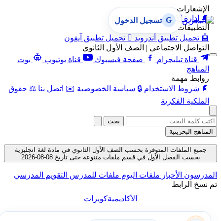
الإشعارات
🔔
إدارة الإشعارات
G
تسجيل الدخول
التطبيقات
🤖
تحميل تطبيق أندرويد

تحميل تطبيق آيفون
التواصل الاجتماعي | الصف الأول الثانوي
قناة تيليجرام
صفحة فيسبوك
قناة يوتيوب
بوت
المناهج
روابط مهمة
📄
شروط الاستخدام
🔒
سياسة الخصوصية
✉️
اتصل بنا
⚖️
حقوق
الملكية الفكرية
بحث
المناهج البحرينية
جميع الملفات المتوفرة بحسب الصف الأول الثانوي في مادة لغة انجليزية
بحسب الفصل الأول في قسم ملفات متنوعة حتى تاريخ 08-08-2026
المدرسون
الأخبار
ملفات اليوم
ملفات للمدرس
التقويم المدرسي
تم نسخ الرابط
الأكاديمية
كويزات