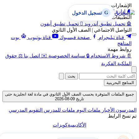
الإشعارات
🔔
إدارة الإشعارات
G
تسجيل الدخول
التطبيقات
🤖
تحميل تطبيق أندرويد

تحميل تطبيق آيفون
التواصل الاجتماعي | الصف الأول الثانوي
قناة تيليجرام
صفحة فيسبوك
قناة يوتيوب
بوت
المناهج
روابط مهمة
📄
شروط الاستخدام
🔒
سياسة الخصوصية
✉️
اتصل بنا
⚖️
حقوق
الملكية الفكرية
بحث
المناهج البحرينية
جميع الملفات المتوفرة بحسب الصف الأول الثانوي في مادة لغة انجليزية حتى
تاريخ 09-08-2026
المدرسون
الأخبار
ملفات اليوم
ملفات للمدرس
التقويم المدرسي
تم نسخ الرابط
الأكاديمية
كويزات