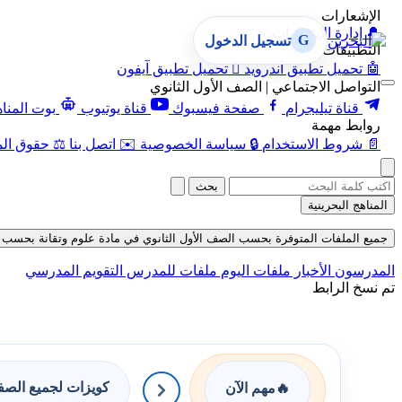
الإشعارات
🔔
إدارة الإشعارات
G
تسجيل الدخول
التطبيقات
🤖
تحميل تطبيق أندرويد

تحميل تطبيق آيفون
التواصل الاجتماعي | الصف الأول الثانوي
قناة تيليجرام
صفحة فيسبوك
قناة يوتيوب
بوت المنا
روابط مهمة
📄
شروط الاستخدام
🔒
سياسة الخصوصية
✉️
اتصل بنا
⚖️
حقوق الم
بحث
المناهج البحرينية
جميع الملفات المتوفرة بحسب الصف الأول الثانوي في مادة علوم وتقانة بحسب الفصل الث
المدرسون
الأخبار
ملفات اليوم
ملفات للمدرس
التقويم المدرسي
تم نسخ الرابط
كويزات لجميع الص
🔥
مهم الآن