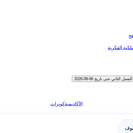
هج
لكية الفكرية
اني حتى تاريخ 06-08-2026
الأكاديمية
كويزات
فوف