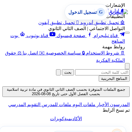
الإشعارات
🔔
إدارة الإشعارات
G
تسجيل الدخول
التطبيقات
🤖
تحميل تطبيق أندرويد

تحميل تطبيق آيفون
التواصل الاجتماعي | الصف الثاني الثانوي
قناة تيليجرام
صفحة فيسبوك
قناة يوتيوب
بوت
المناهج
روابط مهمة
📄
شروط الاستخدام
🔒
سياسة الخصوصية
✉️
اتصل بنا
⚖️
حقوق
الملكية الفكرية
بحث
المناهج البحرينية
جميع الملفات المتوفرة بحسب الصف الثاني الثانوي في مادة تربية اسلامية
بحسب الفصل الأول حتى تاريخ 08-08-2026
المدرسون
الأخبار
ملفات اليوم
ملفات للمدرس
التقويم المدرسي
تم نسخ الرابط
الأكاديمية
كويزات