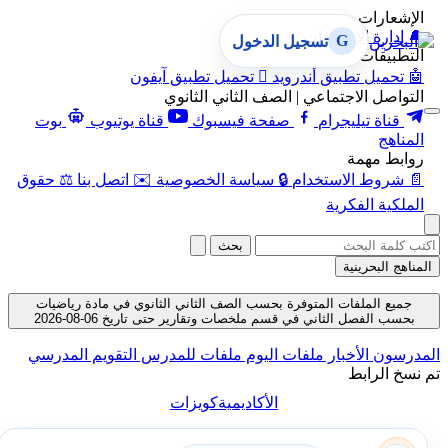
الإشعارات
🔔
إدارة الإشعارات
G
تسجيل الدخول
التطبيقات
🤖
تحميل تطبيق أندرويد

تحميل تطبيق آيفون
التواصل الاجتماعي | الصف الثاني الثانوي
قناة تيليجرام
صفحة فيسبوك
قناة يوتيوب
بوت
المناهج
روابط مهمة
📄
شروط الاستخدام
🔒
سياسة الخصوصية
✉️
اتصل بنا
⚖️
حقوق
الملكية الفكرية
بحث
المناهج البحرينية
جميع الملفات المتوفرة بحسب الصف الثاني الثانوي في مادة رياضيات
بحسب الفصل الثاني في قسم ملخصات وتقارير حتى تاريخ 06-08-2026
المدرسون
الأخبار
ملفات اليوم
ملفات للمدرس
التقويم المدرسي
تم نسخ الرابط
الأكاديمية
كويزات