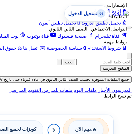
الإشعارات
🔔
إدارة الإشعارات
G
تسجيل الدخول
التطبيقات
🤖
تحميل تطبيق أندرويد

تحميل تطبيق آيفون
التواصل الاجتماعي | الصف الثاني الثانوي
قناة تيليجرام
صفحة فيسبوك
قناة يوتيوب
بوت المنا
روابط مهمة
📄
شروط الاستخدام
🔒
سياسة الخصوصية
✉️
اتصل بنا
⚖️
حقوق الم
بحث
المناهج البحرينية
جميع الملفات المتوفرة بحسب الصف الثاني الثانوي في مادة فيزياء حتى تاريخ 07-08-2026
المدرسون
الأخبار
ملفات اليوم
ملفات للمدرس
التقويم المدرسي
تم نسخ الرابط
كويزات لجميع الص
🔥
مهم الآن