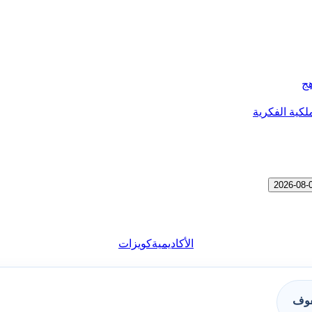
هج
لكية الفكرية
الأكاديمية
كويزات
فوف