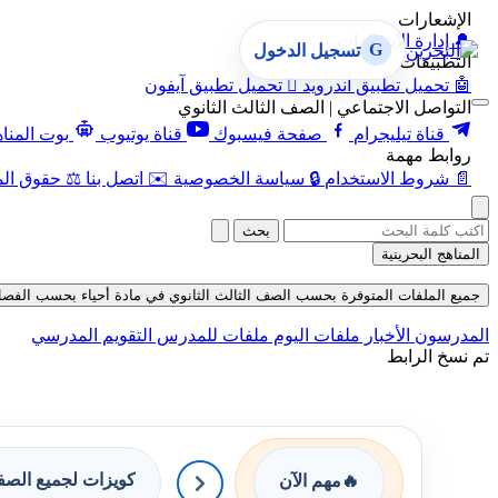
الإشعارات
🔔
إدارة الإشعارات
G
تسجيل الدخول
التطبيقات
🤖
تحميل تطبيق أندرويد

تحميل تطبيق آيفون
التواصل الاجتماعي | الصف الثالث الثانوي
قناة تيليجرام
صفحة فيسبوك
قناة يوتيوب
بوت المنا
روابط مهمة
📄
شروط الاستخدام
🔒
سياسة الخصوصية
✉️
اتصل بنا
⚖️
حقوق الم
بحث
المناهج البحرينية
جميع الملفات المتوفرة بحسب الصف الثالث الثانوي في مادة أحياء بحسب الفصل الثاني
المدرسون
الأخبار
ملفات اليوم
ملفات للمدرس
التقويم المدرسي
تم نسخ الرابط
كويزات لجميع الص
🔥
مهم الآن