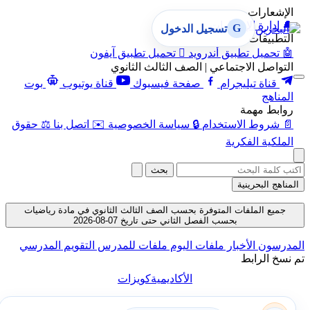
الإشعارات
🔔
إدارة الإشعارات
G
تسجيل الدخول
التطبيقات
🤖
تحميل تطبيق أندرويد

تحميل تطبيق آيفون
التواصل الاجتماعي | الصف الثالث الثانوي
قناة تيليجرام
صفحة فيسبوك
قناة يوتيوب
بوت
المناهج
روابط مهمة
📄
شروط الاستخدام
🔒
سياسة الخصوصية
✉️
اتصل بنا
⚖️
حقوق
الملكية الفكرية
بحث
المناهج البحرينية
جميع الملفات المتوفرة بحسب الصف الثالث الثانوي في مادة رياضيات
بحسب الفصل الثاني حتى تاريخ 07-08-2026
المدرسون
الأخبار
ملفات اليوم
ملفات للمدرس
التقويم المدرسي
تم نسخ الرابط
الأكاديمية
كويزات