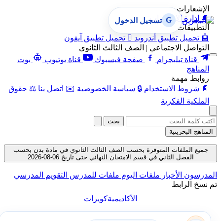
الإشعارات
🔔
إدارة الإشعارات
G
تسجيل الدخول
التطبيقات
🤖
تحميل تطبيق أندرويد

تحميل تطبيق آيفون
التواصل الاجتماعي | الصف الثالث الثانوي
قناة تيليجرام
صفحة فيسبوك
قناة يوتيوب
بوت
المناهج
روابط مهمة
📄
شروط الاستخدام
🔒
سياسة الخصوصية
✉️
اتصل بنا
⚖️
حقوق
الملكية الفكرية
بحث
المناهج البحرينية
جميع الملفات المتوفرة بحسب الصف الثالث الثانوي في مادة بدن بحسب
الفصل الثاني في قسم الامتحان النهائي حتى تاريخ 06-08-2026
المدرسون
الأخبار
ملفات اليوم
ملفات للمدرس
التقويم المدرسي
تم نسخ الرابط
الأكاديمية
كويزات