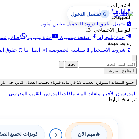
الإشعارات
🔔
إدارة الإشعارات
G
تسجيل الدخول
التطبيقات
🤖
تحميل تطبيق أندرويد

تحميل تطبيق آيفون
التواصل الاجتماعي | 13
قناة تيليجرام
صفحة فيسبوك
قناة يوتيوب
قناة واتس
روابط مهمة
📄
شروط الاستخدام
🔒
سياسة الخصوصية
✉️
اتصل بنا
⚖️
حقوق الم
بحث
المناهج البحرينية
جميع الملفات المتوفرة بحسب 13 في مادة فيزياء بحسب الفصل الثاني حتى تاريخ 08-08-2026
المدرسون
الأخبار
ملفات اليوم
ملفات للمدرس
التقويم المدرسي
تم نسخ الرابط
كويزات لجميع الص
🔥
مهم الآن