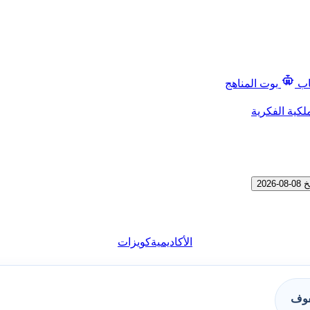
اب
بوت المناهج
لكية الفكرية
الأكاديمية
كويزات
فوف