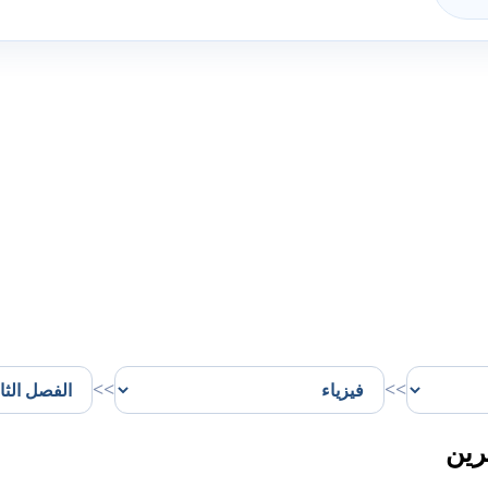
>>
>>