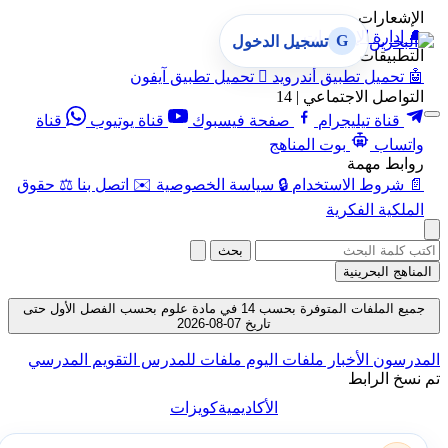
الإشعارات
🔔
إدارة الإشعارات
G
تسجيل الدخول
التطبيقات
🤖
تحميل تطبيق أندرويد

تحميل تطبيق آيفون
التواصل الاجتماعي | 14
قناة تيليجرام
صفحة فيسبوك
قناة يوتيوب
قناة
واتساب
بوت المناهج
روابط مهمة
📄
شروط الاستخدام
🔒
سياسة الخصوصية
✉️
اتصل بنا
⚖️
حقوق
الملكية الفكرية
بحث
المناهج البحرينية
جميع الملفات المتوفرة بحسب 14 في مادة علوم بحسب الفصل الأول حتى
تاريخ 07-08-2026
المدرسون
الأخبار
ملفات اليوم
ملفات للمدرس
التقويم المدرسي
تم نسخ الرابط
الأكاديمية
كويزات