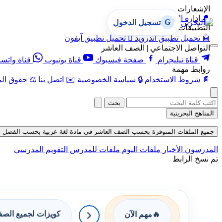
الإشعارات
🔔
إدارة الإشعارات
G
تسجيل الدخول
التطبيقات
🤖
تحميل تطبيق أندرويد

تحميل تطبيق آيفون
التواصل الاجتماعي | الصف العاشر
قناة تيليجرام
صفحة فيسبوك
قناة يوتيوب
قناة واتس
روابط مهمة
📄
شروط الاستخدام
🔒
سياسة الخصوصية
✉️
اتصل بنا
⚖️
حقوق الم
بحث
المناهج البحرينية
جميع الملفات المتوفرة بحسب الصف العاشر في مادة لغة عربية بحسب الفصل الثاني حتى 
المدرسون
الأخبار
ملفات اليوم
ملفات للمدرس
التقويم المدرسي
تم نسخ الرابط
كويزات لجميع الص
🔥
مهم الآن