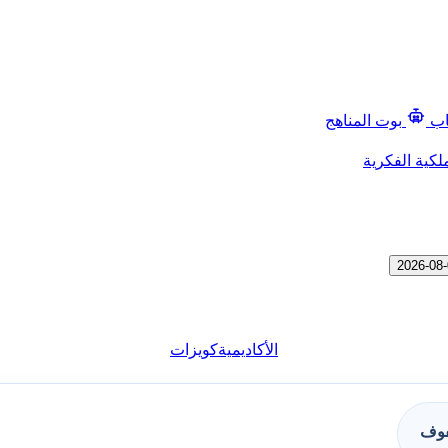
اب
بوت المناهج
لكية الفكرية
الأكاديمية
كويزات
فوف