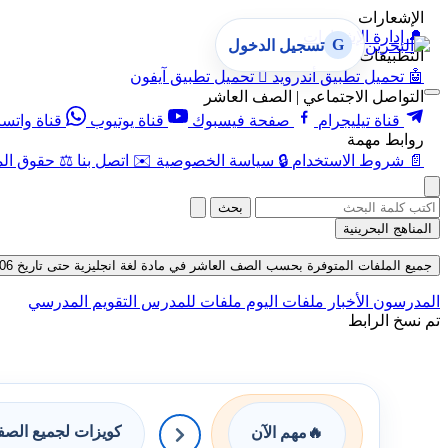
الإشعارات
🔔
إدارة الإشعارات
G
تسجيل الدخول
التطبيقات
🤖
تحميل تطبيق أندرويد

تحميل تطبيق آيفون
التواصل الاجتماعي | الصف العاشر
قناة تيليجرام
صفحة فيسبوك
قناة يوتيوب
قناة واتس
روابط مهمة
📄
شروط الاستخدام
🔒
سياسة الخصوصية
✉️
اتصل بنا
⚖️
حقوق الم
بحث
المناهج البحرينية
جميع الملفات المتوفرة بحسب الصف العاشر في مادة لغة انجليزية حتى تاريخ 06-08-2026
المدرسون
الأخبار
ملفات اليوم
ملفات للمدرس
التقويم المدرسي
تم نسخ الرابط
كويزات لجميع الص
🔥
مهم الآن