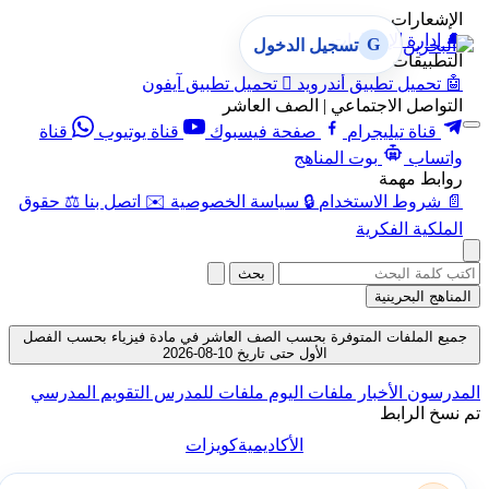
الإشعارات
🔔
إدارة الإشعارات
G
تسجيل الدخول
التطبيقات
🤖
تحميل تطبيق أندرويد

تحميل تطبيق آيفون
التواصل الاجتماعي | الصف العاشر
قناة تيليجرام
صفحة فيسبوك
قناة يوتيوب
قناة
واتساب
بوت المناهج
روابط مهمة
📄
شروط الاستخدام
🔒
سياسة الخصوصية
✉️
اتصل بنا
⚖️
حقوق
الملكية الفكرية
بحث
المناهج البحرينية
جميع الملفات المتوفرة بحسب الصف العاشر في مادة فيزياء بحسب الفصل
الأول حتى تاريخ 10-08-2026
المدرسون
الأخبار
ملفات اليوم
ملفات للمدرس
التقويم المدرسي
تم نسخ الرابط
الأكاديمية
كويزات