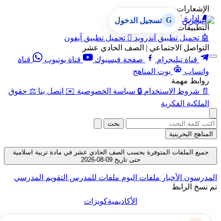
الإشعارات
🔔
إدارة الإشعارات
G
تسجيل الدخول
التطبيقات
🤖
تحميل تطبيق أندرويد

تحميل تطبيق آيفون
التواصل الاجتماعي | الصف الحادي عشر
قناة تيليجرام
صفحة فيسبوك
قناة يوتيوب
قناة
واتساب
بوت المناهج
روابط مهمة
📄
شروط الاستخدام
🔒
سياسة الخصوصية
✉️
اتصل بنا
⚖️
حقوق
الملكية الفكرية
بحث
المناهج البحرينية
جميع الملفات المتوفرة بحسب الصف الحادي عشر في مادة تربية اسلامية
حتى تاريخ 09-08-2026
المدرسون
الأخبار
ملفات اليوم
ملفات للمدرس
التقويم المدرسي
تم نسخ الرابط
الأكاديمية
كويزات