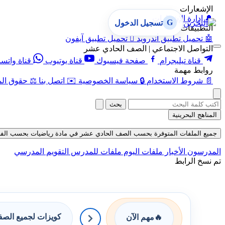
الإشعارات
🔔
إدارة الإشعارات
G
تسجيل الدخول
التطبيقات
🤖
تحميل تطبيق أندرويد

تحميل تطبيق آيفون
التواصل الاجتماعي | الصف الحادي عشر
قناة تيليجرام
صفحة فيسبوك
قناة يوتيوب
قناة واتس
روابط مهمة
📄
شروط الاستخدام
🔒
سياسة الخصوصية
✉️
اتصل بنا
⚖️
حقوق الم
بحث
المناهج البحرينية
جميع الملفات المتوفرة بحسب الصف الحادي عشر في مادة رياضيات بحسب الفصل الأول ح
المدرسون
الأخبار
ملفات اليوم
ملفات للمدرس
التقويم المدرسي
تم نسخ الرابط
كويزات لجميع الص
🔥
مهم الآن