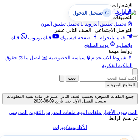
الإشعارات
🔔
إدارة الإشعارات
G
تسجيل الدخول
التطبيقات
🤖
تحميل تطبيق أندرويد

تحميل تطبيق آيفون
التواصل الاجتماعي | الصف الثاني عشر
قناة تيليجرام
صفحة فيسبوك
قناة يوتيوب
قناة
واتساب
بوت المناهج
روابط مهمة
📄
شروط الاستخدام
🔒
سياسة الخصوصية
✉️
اتصل بنا
⚖️
حقوق
الملكية الفكرية
بحث
المناهج البحرينية
جميع الملفات المتوفرة بحسب الصف الثاني عشر في مادة تقنية المعلومات
بحسب الفصل الأول حتى تاريخ 09-08-2026
المدرسون
الأخبار
ملفات اليوم
ملفات للمدرس
التقويم المدرسي
تم نسخ الرابط
الأكاديمية
كويزات