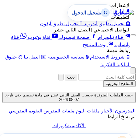
الإشعارات
🔔
إدارة الإشعارات
G
تسجيل الدخول
التطبيقات
🤖
تحميل تطبيق أندرويد

تحميل تطبيق آيفون
التواصل الاجتماعي | الصف الثاني عشر
قناة تيليجرام
صفحة فيسبوك
قناة يوتيوب
قناة
واتساب
بوت المناهج
روابط مهمة
📄
شروط الاستخدام
🔒
سياسة الخصوصية
✉️
اتصل بنا
⚖️
حقوق
الملكية الفكرية
بحث
المناهج البحرينية
جميع الملفات المتوفرة بحسب الصف الثاني عشر في مادة تصميم حتى تاريخ
07-08-2026
المدرسون
الأخبار
ملفات اليوم
ملفات للمدرس
التقويم المدرسي
تم نسخ الرابط
الأكاديمية
كويزات