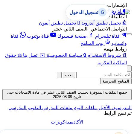
الإشعارات
🔔
إدارة الإشعارات
G
تسجيل الدخول
التطبيقات
🤖
تحميل تطبيق أندرويد

تحميل تطبيق آيفون
التواصل الاجتماعي | الصف الثاني عشر
قناة تيليجرام
صفحة فيسبوك
قناة يوتيوب
قناة
واتساب
بوت المناهج
روابط مهمة
📄
شروط الاستخدام
🔒
سياسة الخصوصية
✉️
اتصل بنا
⚖️
حقوق
الملكية الفكرية
بحث
المناهج البحرينية
جميع الملفات المتوفرة بحسب الصف الثاني عشر في مادة الامتحانات حتى
تاريخ 09-08-2026
المدرسون
الأخبار
ملفات اليوم
ملفات للمدرس
التقويم المدرسي
تم نسخ الرابط
الأكاديمية
كويزات