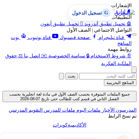
الإشعارات
🔔
إدارة الإشعارات
G
تسجيل الدخول
التطبيقات
🤖
تحميل تطبيق أندرويد

تحميل تطبيق آيفون
التواصل الاجتماعي | الصف الأول
قناة تيليجرام
صفحة فيسبوك
قناة يوتيوب
بوت
المناهج
روابط مهمة
📄
شروط الاستخدام
🔒
سياسة الخصوصية
✉️
اتصل بنا
⚖️
حقوق
الملكية الفكرية
بحث
المناهج البحرينية
جميع الملفات المتوفرة بحسب الصف الأول في مادة لغة انجليزية بحسب
الفصل الثاني في قسم كتب للطالب حتى تاريخ 07-08-2026
المدرسون
الأخبار
ملفات اليوم
ملفات للمدرس
التقويم المدرسي
تم نسخ الرابط
الأكاديمية
كويزات