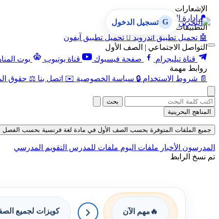
الإشعارات
🔔
إدارة الإشعارات
G
تسجيل الدخول
التطبيقات
🤖
تحميل تطبيق أندرويد

تحميل تطبيق آيفون
التواصل الاجتماعي | الصف الأول
قناة تيليجرام
صفحة فيسبوك
قناة يوتيوب
بوت المنا
روابط مهمة
📄
شروط الاستخدام
🔒
سياسة الخصوصية
✉️
اتصل بنا
⚖️
حقوق الم
بحث
المناهج البحرينية
جميع الملفات المتوفرة بحسب الصف الأول في مادة لغة فرنسية بحسب الفصل الأول حتى ت
المدرسون
الأخبار
ملفات اليوم
ملفات للمدرس
التقويم المدرسي
تم نسخ الرابط
كويزات لجميع الص
🔥
مهم الآن