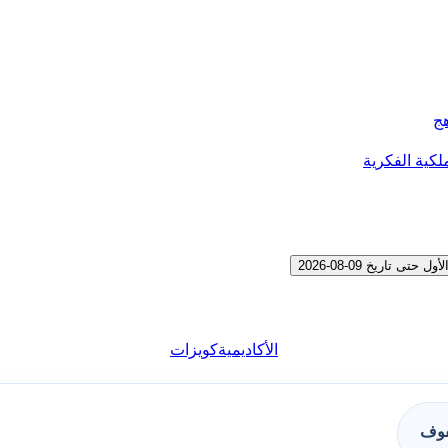
هج
لكية الفكرية
اريخ 09-08-2026
الأكاديمية
كويزات
فوف