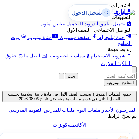
الإشعارات
🔔
إدارة الإشعارات
G
تسجيل الدخول
التطبيقات
🤖
تحميل تطبيق أندرويد

تحميل تطبيق آيفون
التواصل الاجتماعي | الصف الأول
قناة تيليجرام
صفحة فيسبوك
قناة يوتيوب
بوت
المناهج
روابط مهمة
📄
شروط الاستخدام
🔒
سياسة الخصوصية
✉️
اتصل بنا
⚖️
حقوق
الملكية الفكرية
بحث
المناهج البحرينية
جميع الملفات المتوفرة بحسب الصف الأول في مادة تربية اسلامية بحسب
الفصل الثاني في قسم ملفات متنوعة حتى تاريخ 06-08-2026
المدرسون
الأخبار
ملفات اليوم
ملفات للمدرس
التقويم المدرسي
تم نسخ الرابط
الأكاديمية
كويزات