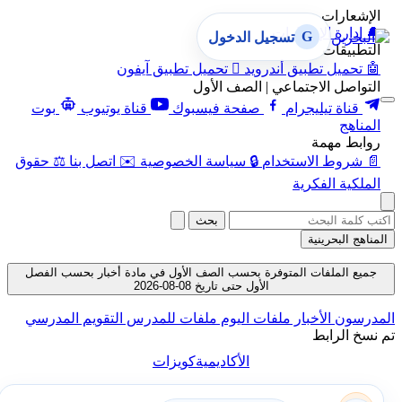
الإشعارات
🔔
إدارة الإشعارات
G
تسجيل الدخول
التطبيقات
🤖
تحميل تطبيق أندرويد

تحميل تطبيق آيفون
التواصل الاجتماعي | الصف الأول
قناة تيليجرام
صفحة فيسبوك
قناة يوتيوب
بوت
المناهج
روابط مهمة
📄
شروط الاستخدام
🔒
سياسة الخصوصية
✉️
اتصل بنا
⚖️
حقوق
الملكية الفكرية
بحث
المناهج البحرينية
جميع الملفات المتوفرة بحسب الصف الأول في مادة أخبار بحسب الفصل
الأول حتى تاريخ 08-08-2026
المدرسون
الأخبار
ملفات اليوم
ملفات للمدرس
التقويم المدرسي
تم نسخ الرابط
الأكاديمية
كويزات