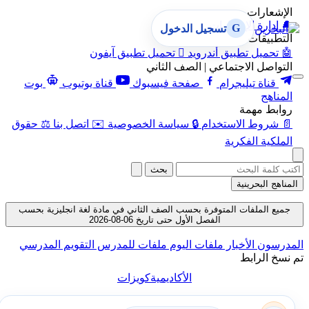
الإشعارات
🔔
إدارة الإشعارات
G
تسجيل الدخول
التطبيقات
🤖
تحميل تطبيق أندرويد

تحميل تطبيق آيفون
التواصل الاجتماعي | الصف الثاني
قناة تيليجرام
صفحة فيسبوك
قناة يوتيوب
بوت
المناهج
روابط مهمة
📄
شروط الاستخدام
🔒
سياسة الخصوصية
✉️
اتصل بنا
⚖️
حقوق
الملكية الفكرية
بحث
المناهج البحرينية
جميع الملفات المتوفرة بحسب الصف الثاني في مادة لغة انجليزية بحسب
الفصل الأول حتى تاريخ 06-08-2026
المدرسون
الأخبار
ملفات اليوم
ملفات للمدرس
التقويم المدرسي
تم نسخ الرابط
الأكاديمية
كويزات