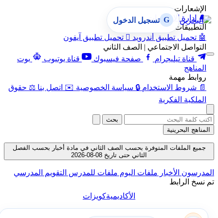
الإشعارات
🔔
إدارة الإشعارات
G
تسجيل الدخول
التطبيقات
🤖
تحميل تطبيق أندرويد

تحميل تطبيق آيفون
التواصل الاجتماعي | الصف الثاني
قناة تيليجرام
صفحة فيسبوك
قناة يوتيوب
بوت
المناهج
روابط مهمة
📄
شروط الاستخدام
🔒
سياسة الخصوصية
✉️
اتصل بنا
⚖️
حقوق
الملكية الفكرية
بحث
المناهج البحرينية
جميع الملفات المتوفرة بحسب الصف الثاني في مادة أخبار بحسب الفصل
الثاني حتى تاريخ 08-08-2026
المدرسون
الأخبار
ملفات اليوم
ملفات للمدرس
التقويم المدرسي
تم نسخ الرابط
الأكاديمية
كويزات