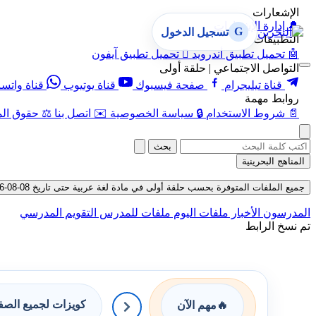
الإشعارات
🔔
إدارة الإشعارات
G
تسجيل الدخول
التطبيقات
🤖
تحميل تطبيق أندرويد

تحميل تطبيق آيفون
التواصل الاجتماعي | حلقة أولى
قناة تيليجرام
صفحة فيسبوك
قناة يوتيوب
قناة واتس
روابط مهمة
📄
شروط الاستخدام
🔒
سياسة الخصوصية
✉️
اتصل بنا
⚖️
حقوق الم
بحث
المناهج البحرينية
جميع الملفات المتوفرة بحسب حلقة أولى في مادة لغة عربية حتى تاريخ 08-08-2026
المدرسون
الأخبار
ملفات اليوم
ملفات للمدرس
التقويم المدرسي
تم نسخ الرابط
كويزات لجميع الص
🔥
مهم الآن