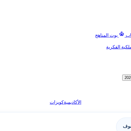
اب
بوت المناهج
لكية الفكرية
الأكاديمية
كويزات
فوف