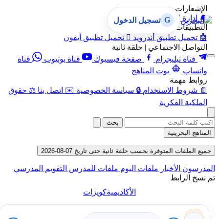
الإشعارات
🔔
إدارة الإشعارات
G
تسجيل الدخول
التطبيقات
🤖
تحميل تطبيق أندرويد

تحميل تطبيق آيفون
التواصل الاجتماعي | حلقة ثانية
قناة تيليجرام
صفحة فيسبوك
قناة يوتيوب
قناة
واتساب
بوت المناهج
روابط مهمة
📄
شروط الاستخدام
🔒
سياسة الخصوصية
✉️
اتصل بنا
⚖️
حقوق
الملكية الفكرية
بحث
المناهج البحرينية
جميع الملفات المتوفرة بحسب حلقة ثانية حتى تاريخ 07-08-2026
المدرسون
الأخبار
ملفات اليوم
ملفات للمدرس
التقويم المدرسي
تم نسخ الرابط
الأكاديمية
كويزات