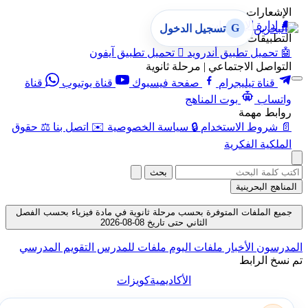
الإشعارات
🔔
إدارة الإشعارات
G
تسجيل الدخول
التطبيقات
🤖
تحميل تطبيق أندرويد

تحميل تطبيق آيفون
التواصل الاجتماعي | مرحلة ثانوية
قناة تيليجرام
صفحة فيسبوك
قناة يوتيوب
قناة
واتساب
بوت المناهج
روابط مهمة
📄
شروط الاستخدام
🔒
سياسة الخصوصية
✉️
اتصل بنا
⚖️
حقوق
الملكية الفكرية
بحث
المناهج البحرينية
جميع الملفات المتوفرة بحسب مرحلة ثانوية في مادة فيزياء بحسب الفصل
الثاني حتى تاريخ 08-08-2026
المدرسون
الأخبار
ملفات اليوم
ملفات للمدرس
التقويم المدرسي
تم نسخ الرابط
الأكاديمية
كويزات