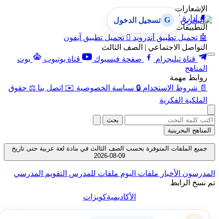
الإشعارات
🔔
إدارة الإشعارات
G
تسجيل الدخول
التطبيقات
🤖
تحميل تطبيق أندرويد

تحميل تطبيق آيفون
التواصل الاجتماعي | الصف الثالث
قناة تيليجرام
صفحة فيسبوك
قناة يوتيوب
بوت
المناهج
روابط مهمة
📄
شروط الاستخدام
🔒
سياسة الخصوصية
✉️
اتصل بنا
⚖️
حقوق
الملكية الفكرية
بحث
المناهج البحرينية
جميع الملفات المتوفرة بحسب الصف الثالث في مادة لغة عربية حتى تاريخ
09-08-2026
المدرسون
الأخبار
ملفات اليوم
ملفات للمدرس
التقويم المدرسي
تم نسخ الرابط
الأكاديمية
كويزات