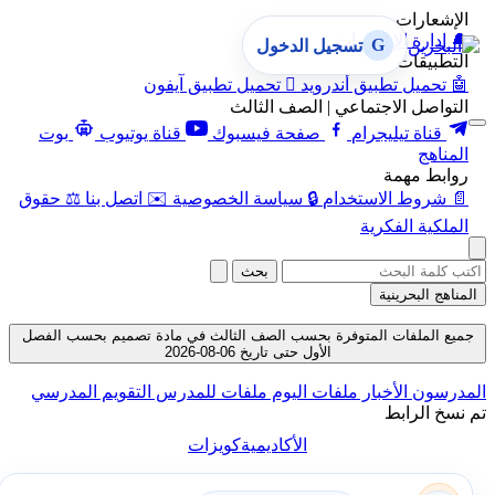
الإشعارات
🔔
إدارة الإشعارات
G
تسجيل الدخول
التطبيقات
🤖
تحميل تطبيق أندرويد

تحميل تطبيق آيفون
التواصل الاجتماعي | الصف الثالث
قناة تيليجرام
صفحة فيسبوك
قناة يوتيوب
بوت
المناهج
روابط مهمة
📄
شروط الاستخدام
🔒
سياسة الخصوصية
✉️
اتصل بنا
⚖️
حقوق
الملكية الفكرية
بحث
المناهج البحرينية
جميع الملفات المتوفرة بحسب الصف الثالث في مادة تصميم بحسب الفصل
الأول حتى تاريخ 06-08-2026
المدرسون
الأخبار
ملفات اليوم
ملفات للمدرس
التقويم المدرسي
تم نسخ الرابط
الأكاديمية
كويزات