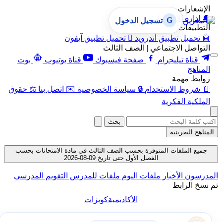
الإشعارات
🔔
إدارة الإشعارات
G
تسجيل الدخول
التطبيقات
🤖
تحميل تطبيق أندرويد

تحميل تطبيق آيفون
التواصل الاجتماعي | الصف الثالث
قناة تيليجرام
صفحة فيسبوك
قناة يوتيوب
بوت
المناهج
روابط مهمة
📄
شروط الاستخدام
🔒
سياسة الخصوصية
✉️
اتصل بنا
⚖️
حقوق
الملكية الفكرية
بحث
المناهج البحرينية
جميع الملفات المتوفرة بحسب الصف الثالث في مادة الامتحانات بحسب
الفصل الأول حتى تاريخ 09-08-2026
المدرسون
الأخبار
ملفات اليوم
ملفات للمدرس
التقويم المدرسي
تم نسخ الرابط
الأكاديمية
كويزات