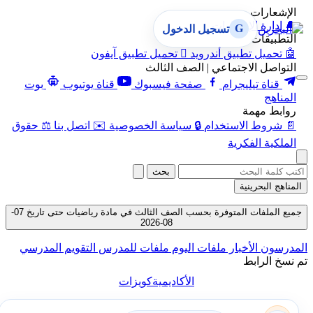
الإشعارات
🔔
إدارة الإشعارات
G
تسجيل الدخول
التطبيقات
🤖
تحميل تطبيق أندرويد

تحميل تطبيق آيفون
التواصل الاجتماعي | الصف الثالث
قناة تيليجرام
صفحة فيسبوك
قناة يوتيوب
بوت
المناهج
روابط مهمة
📄
شروط الاستخدام
🔒
سياسة الخصوصية
✉️
اتصل بنا
⚖️
حقوق
الملكية الفكرية
بحث
المناهج البحرينية
جميع الملفات المتوفرة بحسب الصف الثالث في مادة رياضيات حتى تاريخ 07-
08-2026
المدرسون
الأخبار
ملفات اليوم
ملفات للمدرس
التقويم المدرسي
تم نسخ الرابط
الأكاديمية
كويزات