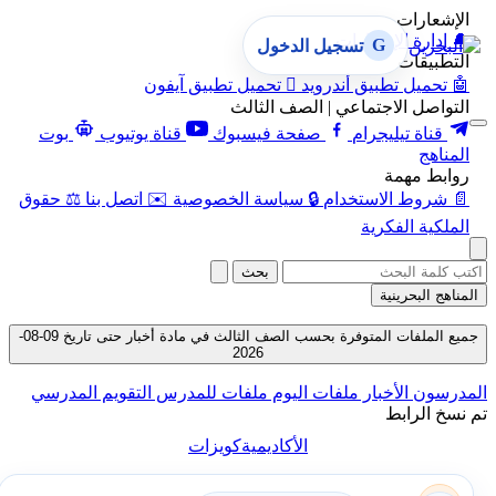
الإشعارات
🔔
إدارة الإشعارات
G
تسجيل الدخول
التطبيقات
🤖
تحميل تطبيق أندرويد

تحميل تطبيق آيفون
التواصل الاجتماعي | الصف الثالث
قناة تيليجرام
صفحة فيسبوك
قناة يوتيوب
بوت
المناهج
روابط مهمة
📄
شروط الاستخدام
🔒
سياسة الخصوصية
✉️
اتصل بنا
⚖️
حقوق
الملكية الفكرية
بحث
المناهج البحرينية
جميع الملفات المتوفرة بحسب الصف الثالث في مادة أخبار حتى تاريخ 09-08-
2026
المدرسون
الأخبار
ملفات اليوم
ملفات للمدرس
التقويم المدرسي
تم نسخ الرابط
الأكاديمية
كويزات