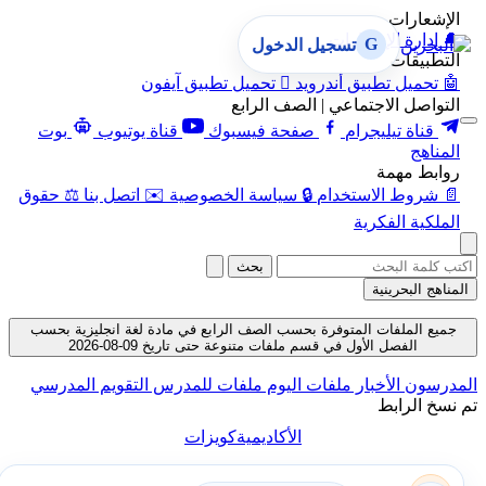
الإشعارات
🔔
إدارة الإشعارات
G
تسجيل الدخول
التطبيقات
🤖
تحميل تطبيق أندرويد

تحميل تطبيق آيفون
التواصل الاجتماعي | الصف الرابع
قناة تيليجرام
صفحة فيسبوك
قناة يوتيوب
بوت
المناهج
روابط مهمة
📄
شروط الاستخدام
🔒
سياسة الخصوصية
✉️
اتصل بنا
⚖️
حقوق
الملكية الفكرية
بحث
المناهج البحرينية
جميع الملفات المتوفرة بحسب الصف الرابع في مادة لغة انجليزية بحسب
الفصل الأول في قسم ملفات متنوعة حتى تاريخ 09-08-2026
المدرسون
الأخبار
ملفات اليوم
ملفات للمدرس
التقويم المدرسي
تم نسخ الرابط
الأكاديمية
كويزات