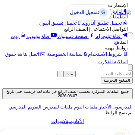
الإشعارات
🔔
إدارة الإشعارات
G
تسجيل الدخول
التطبيقات
🤖
تحميل تطبيق أندرويد

تحميل تطبيق آيفون
التواصل الاجتماعي | الصف الرابع
قناة تيليجرام
صفحة فيسبوك
قناة يوتيوب
بوت
المناهج
روابط مهمة
📄
شروط الاستخدام
🔒
سياسة الخصوصية
✉️
اتصل بنا
⚖️
حقوق
الملكية الفكرية
بحث
المناهج البحرينية
جميع الملفات المتوفرة بحسب الصف الرابع في مادة لغة فرنسية حتى تاريخ
07-08-2026
المدرسون
الأخبار
ملفات اليوم
ملفات للمدرس
التقويم المدرسي
تم نسخ الرابط
الأكاديمية
كويزات