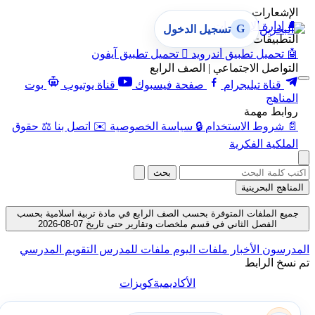
الإشعارات
🔔
إدارة الإشعارات
G
تسجيل الدخول
التطبيقات
🤖
تحميل تطبيق أندرويد

تحميل تطبيق آيفون
التواصل الاجتماعي | الصف الرابع
قناة تيليجرام
صفحة فيسبوك
قناة يوتيوب
بوت
المناهج
روابط مهمة
📄
شروط الاستخدام
🔒
سياسة الخصوصية
✉️
اتصل بنا
⚖️
حقوق
الملكية الفكرية
بحث
المناهج البحرينية
جميع الملفات المتوفرة بحسب الصف الرابع في مادة تربية اسلامية بحسب
الفصل الثاني في قسم ملخصات وتقارير حتى تاريخ 07-08-2026
المدرسون
الأخبار
ملفات اليوم
ملفات للمدرس
التقويم المدرسي
تم نسخ الرابط
الأكاديمية
كويزات