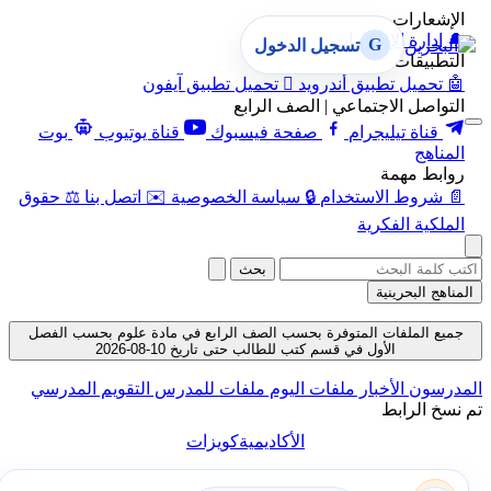
الإشعارات
🔔
إدارة الإشعارات
G
تسجيل الدخول
التطبيقات
🤖
تحميل تطبيق أندرويد

تحميل تطبيق آيفون
التواصل الاجتماعي | الصف الرابع
قناة تيليجرام
صفحة فيسبوك
قناة يوتيوب
بوت
المناهج
روابط مهمة
📄
شروط الاستخدام
🔒
سياسة الخصوصية
✉️
اتصل بنا
⚖️
حقوق
الملكية الفكرية
بحث
المناهج البحرينية
جميع الملفات المتوفرة بحسب الصف الرابع في مادة علوم بحسب الفصل
الأول في قسم كتب للطالب حتى تاريخ 10-08-2026
المدرسون
الأخبار
ملفات اليوم
ملفات للمدرس
التقويم المدرسي
تم نسخ الرابط
الأكاديمية
كويزات