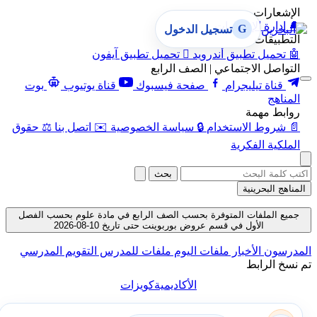
الإشعارات
🔔
إدارة الإشعارات
G
تسجيل الدخول
التطبيقات
🤖
تحميل تطبيق أندرويد

تحميل تطبيق آيفون
التواصل الاجتماعي | الصف الرابع
قناة تيليجرام
صفحة فيسبوك
قناة يوتيوب
بوت
المناهج
روابط مهمة
📄
شروط الاستخدام
🔒
سياسة الخصوصية
✉️
اتصل بنا
⚖️
حقوق
الملكية الفكرية
بحث
المناهج البحرينية
جميع الملفات المتوفرة بحسب الصف الرابع في مادة علوم بحسب الفصل
الأول في قسم عروض بوربوينت حتى تاريخ 10-08-2026
المدرسون
الأخبار
ملفات اليوم
ملفات للمدرس
التقويم المدرسي
تم نسخ الرابط
الأكاديمية
كويزات