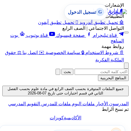
الإشعارات
🔔
إدارة الإشعارات
G
تسجيل الدخول
التطبيقات
🤖
تحميل تطبيق أندرويد

تحميل تطبيق آيفون
التواصل الاجتماعي | الصف الرابع
قناة تيليجرام
صفحة فيسبوك
قناة يوتيوب
بوت
المناهج
روابط مهمة
📄
شروط الاستخدام
🔒
سياسة الخصوصية
✉️
اتصل بنا
⚖️
حقوق
الملكية الفكرية
بحث
المناهج البحرينية
جميع الملفات المتوفرة بحسب الصف الرابع في مادة علوم بحسب الفصل
الثاني في قسم اختبارات حتى تاريخ 07-08-2026
المدرسون
الأخبار
ملفات اليوم
ملفات للمدرس
التقويم المدرسي
تم نسخ الرابط
الأكاديمية
كويزات