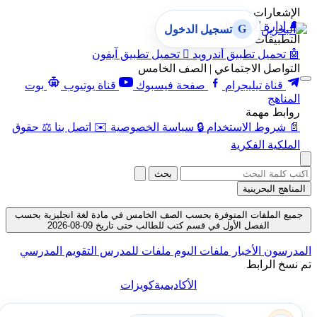
الإشعارات
🔔
إدارة الإشعارات
G
تسجيل الدخول
التطبيقات
🤖
تحميل تطبيق أندرويد

تحميل تطبيق آيفون
التواصل الاجتماعي | الصف الخامس
قناة تيليجرام
صفحة فيسبوك
قناة يوتيوب
بوت
المناهج
روابط مهمة
📄
شروط الاستخدام
🔒
سياسة الخصوصية
✉️
اتصل بنا
⚖️
حقوق
الملكية الفكرية
بحث
المناهج البحرينية
جميع الملفات المتوفرة بحسب الصف الخامس في مادة لغة انجليزية بحسب
الفصل الأول في قسم كتب للطالب حتى تاريخ 09-08-2026
المدرسون
الأخبار
ملفات اليوم
ملفات للمدرس
التقويم المدرسي
تم نسخ الرابط
الأكاديمية
كويزات