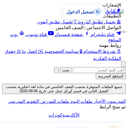
الإشعارات
🔔
إدارة الإشعارات
G
تسجيل الدخول
التطبيقات
🤖
تحميل تطبيق أندرويد

تحميل تطبيق آيفون
التواصل الاجتماعي | الصف الخامس
قناة تيليجرام
صفحة فيسبوك
قناة يوتيوب
بوت
المناهج
روابط مهمة
📄
شروط الاستخدام
🔒
سياسة الخصوصية
✉️
اتصل بنا
⚖️
حقوق
الملكية الفكرية
بحث
المناهج البحرينية
جميع الملفات المتوفرة بحسب الصف الخامس في مادة لغة انجليزية بحسب
الفصل الثاني في قسم أوراق عمل حتى تاريخ 06-08-2026
المدرسون
الأخبار
ملفات اليوم
ملفات للمدرس
التقويم المدرسي
تم نسخ الرابط
الأكاديمية
كويزات