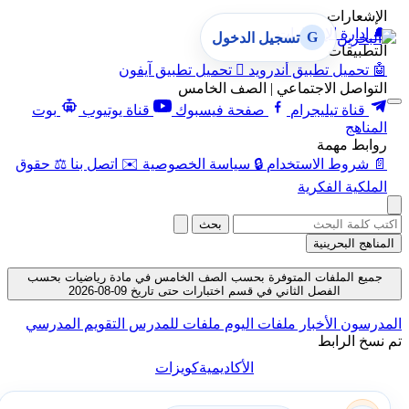
الإشعارات
🔔
إدارة الإشعارات
G
تسجيل الدخول
التطبيقات
🤖
تحميل تطبيق أندرويد

تحميل تطبيق آيفون
التواصل الاجتماعي | الصف الخامس
قناة تيليجرام
صفحة فيسبوك
قناة يوتيوب
بوت
المناهج
روابط مهمة
📄
شروط الاستخدام
🔒
سياسة الخصوصية
✉️
اتصل بنا
⚖️
حقوق
الملكية الفكرية
بحث
المناهج البحرينية
جميع الملفات المتوفرة بحسب الصف الخامس في مادة رياضيات بحسب
الفصل الثاني في قسم اختبارات حتى تاريخ 09-08-2026
المدرسون
الأخبار
ملفات اليوم
ملفات للمدرس
التقويم المدرسي
تم نسخ الرابط
الأكاديمية
كويزات