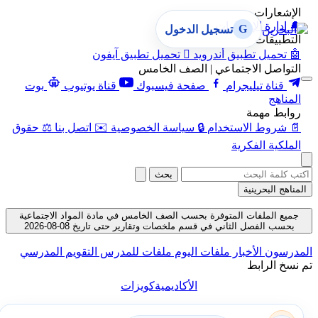
الإشعارات
🔔
إدارة الإشعارات
G
تسجيل الدخول
التطبيقات
🤖
تحميل تطبيق أندرويد

تحميل تطبيق آيفون
التواصل الاجتماعي | الصف الخامس
قناة تيليجرام
صفحة فيسبوك
قناة يوتيوب
بوت
المناهج
روابط مهمة
📄
شروط الاستخدام
🔒
سياسة الخصوصية
✉️
اتصل بنا
⚖️
حقوق
الملكية الفكرية
بحث
المناهج البحرينية
جميع الملفات المتوفرة بحسب الصف الخامس في مادة المواد الاجتماعية
بحسب الفصل الثاني في قسم ملخصات وتقارير حتى تاريخ 08-08-2026
المدرسون
الأخبار
ملفات اليوم
ملفات للمدرس
التقويم المدرسي
تم نسخ الرابط
الأكاديمية
كويزات