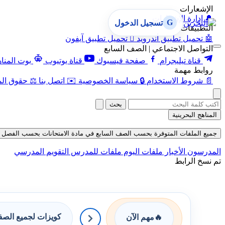
الإشعارات
🔔
إدارة الإشعارات
G
تسجيل الدخول
التطبيقات
🤖
تحميل تطبيق أندرويد

تحميل تطبيق آيفون
التواصل الاجتماعي | الصف السابع
قناة تيليجرام
صفحة فيسبوك
قناة يوتيوب
بوت المنا
روابط مهمة
📄
شروط الاستخدام
🔒
سياسة الخصوصية
✉️
اتصل بنا
⚖️
حقوق الم
بحث
المناهج البحرينية
جميع الملفات المتوفرة بحسب الصف السابع في مادة الامتحانات بحسب الفصل الأول حتى 
المدرسون
الأخبار
ملفات اليوم
ملفات للمدرس
التقويم المدرسي
تم نسخ الرابط
كويزات لجميع الص
🔥
مهم الآن