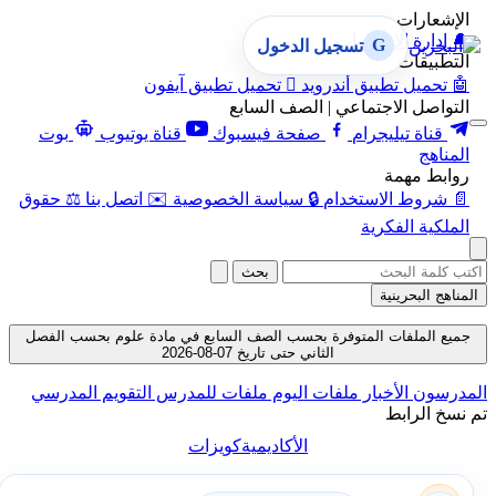
الإشعارات
🔔
إدارة الإشعارات
G
تسجيل الدخول
التطبيقات
🤖
تحميل تطبيق أندرويد

تحميل تطبيق آيفون
التواصل الاجتماعي | الصف السابع
قناة تيليجرام
صفحة فيسبوك
قناة يوتيوب
بوت
المناهج
روابط مهمة
📄
شروط الاستخدام
🔒
سياسة الخصوصية
✉️
اتصل بنا
⚖️
حقوق
الملكية الفكرية
بحث
المناهج البحرينية
جميع الملفات المتوفرة بحسب الصف السابع في مادة علوم بحسب الفصل
الثاني حتى تاريخ 07-08-2026
المدرسون
الأخبار
ملفات اليوم
ملفات للمدرس
التقويم المدرسي
تم نسخ الرابط
الأكاديمية
كويزات