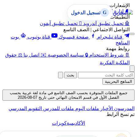
الإشعارات
🔔
إدارة الإشعارات
G
تسجيل الدخول
التطبيقات
🤖
تحميل تطبيق أندرويد

تحميل تطبيق آيفون
التواصل الاجتماعي | الصف التاسع
قناة تيليجرام
صفحة فيسبوك
قناة يوتيوب
بوت
المناهج
روابط مهمة
📄
شروط الاستخدام
🔒
سياسة الخصوصية
✉️
اتصل بنا
⚖️
حقوق
الملكية الفكرية
بحث
المناهج البحرينية
جميع الملفات المتوفرة بحسب الصف التاسع في مادة لغة عربية بحسب
الفصل الأول في قسم الامتحان النهائي حتى تاريخ 07-08-2026
المدرسون
الأخبار
ملفات اليوم
ملفات للمدرس
التقويم المدرسي
تم نسخ الرابط
الأكاديمية
كويزات