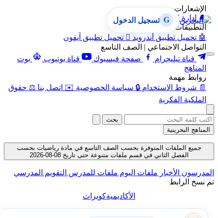
الإشعارات
🔔
إدارة الإشعارات
G
تسجيل الدخول
التطبيقات
🤖
تحميل تطبيق أندرويد

تحميل تطبيق آيفون
التواصل الاجتماعي | الصف التاسع
قناة تيليجرام
صفحة فيسبوك
قناة يوتيوب
بوت
المناهج
روابط مهمة
📄
شروط الاستخدام
🔒
سياسة الخصوصية
✉️
اتصل بنا
⚖️
حقوق
الملكية الفكرية
بحث
المناهج البحرينية
جميع الملفات المتوفرة بحسب الصف التاسع في مادة رياضيات بحسب
الفصل الثاني في قسم ملفات متنوعة حتى تاريخ 08-08-2026
المدرسون
الأخبار
ملفات اليوم
ملفات للمدرس
التقويم المدرسي
تم نسخ الرابط
الأكاديمية
كويزات